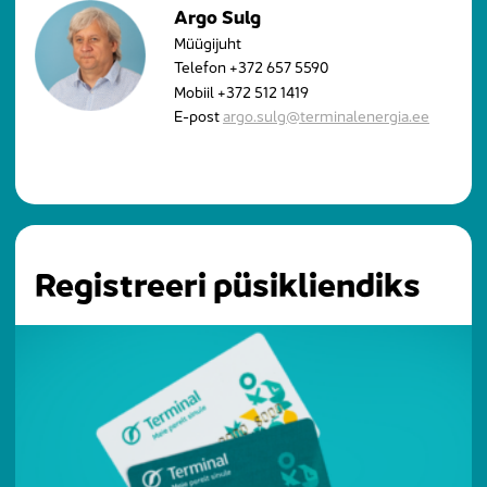
Argo Sulg
Müügijuht
Telefon
+372 657 5590
Mobiil
+372 512 1419
E-post
argo.sulg@terminalenergia.ee
Registreeri püsikliendiks