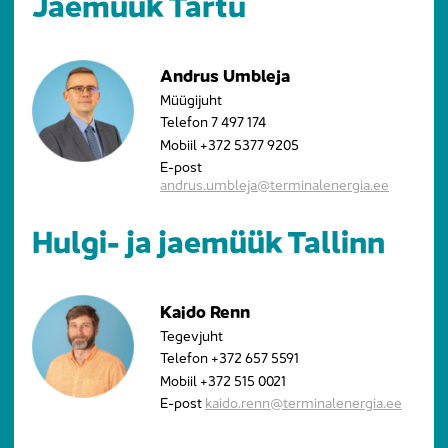
Jaemüük Tartu
Andrus Umbleja
Müügijuht
Telefon
7 497 174
Mobiil
+372 5377 9205
E-post
andrus.umbleja@terminalenergia.ee
Hulgi- ja jaemüük Tallinn
Kaido Renn
Tegevjuht
Telefon
+372 657 5591
Mobiil
+372 515 0021
E-post
kaido.renn@terminalenergia.ee