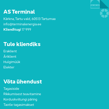
AS Terminal
Kärkna, Tartu vald, 60513 Tartumaa
info@terminalenergia.ee
Klienditugi
17 999
Tule kliendiks
Eraklient
Äriklient
Hulgimüük
Elekter
Võta ühendust
Tagasiside
Rikkumisest teavitamine
Korduskviitungi päring
Taotle tagasimakset