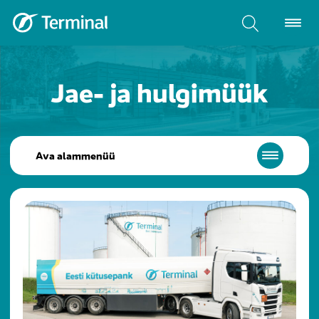
Jae- ja hulgimüük
Ava alammenüü