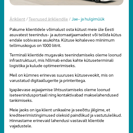
Äriklient
/
Teenused ärikliendile
/
Jae- ja hulgimüük
Pakume klientidele võimalust osta kütust meie üle Eesti
asuvatest teenindus- ja automaatjaamadest või tellida kütus
endale sobivasse asukohta. Kütuse kohaleveo miinimum
tellimuskogus on 1000 liitrit.
Terminali klientide mugavaks teenindamiseks oleme loonud
infrastruktuuri, mis hõlmab endas kahte kütuseterminali
logistika ja kulude optimeerimiseks.
Meil on kümnes erinevas suuruses kütuseveokit, mis on
varustatud digitaallugerite ja printeritega.
Igapäevase asjaajamise lihtsustamiseks oleme loonud
iseteenindusportaali ning kontaktivabad makselahendused
tankimiseks.
Meie jaoks on iga klient unikaalne ja seeõttu jälgime, et
krediteerimistingimused oleksid paindlikud ja vastutulelikud.
Hinnastame erinevaid lahendusi vastavalt klientide
vajadustele.