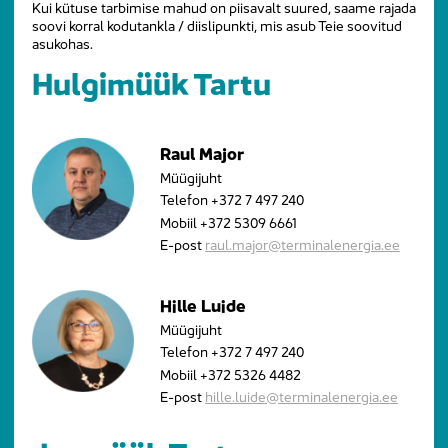
Kui kütuse tarbimise mahud on piisavalt suured, saame rajada
soovi korral kodutankla / diislipunkti, mis asub Teie soovitud
asukohas.
Hulgimüük Tartu
Raul Major
Müügijuht
Telefon
+372 7 497 240
Mobiil
+372 5309 6661
E-post
raul.major@terminalenergia.ee
Hille Luide
Müügijuht
Telefon
+372 7 497 240
Mobiil
+372 5326 4482
E-post
hille.luide@terminalenergia.ee